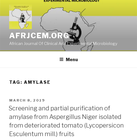
Skip
to
content
AFRJCEM.ORG
African Journal Of Clinical And Experimental Microbiology
Menu
TAG:
AMYLASE
POSTED
MARCH 8, 2019
ON
Screening and partial purification of
amylase from Aspergillus Niger isolated
from deteriorated tomato (Lycopersicon
Esculentum mill.) fruits