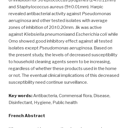
of inhibition for
Streptococcus pyogenes
(24±0.12mm)
and
Staphylococcus aureus
(9±0.01mm). Harpic
revealed antibacterial activity against
Pseudomonas
aeruginosa
and other tested isolates with average
zones of inhibition of 20±0.20mm. Jik was active
against
Klebsiella pneumonia
and
Escherichia coli
while
Omo showed good inhibitory effect against all tested
isolates except
Pseudomonas aeruginosa
. Based on
the present study, the levels of decreased susceptibility
to household cleaning agents seem to be increasing,
regardless of whether these products used in the home
or not. The eventual clinical implications of this decreased
susceptibility need continue surveillance.
Key words:
Antibacteria, Commensal flora, Disease,
Disinfectant, Hygiene, Public health
French Abstract