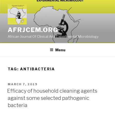
Skip
to
content
AFRJCEM.ORG
African Journal Of Clinical And Experimental Microbiology
Menu
TAG:
ANTIBACTERIA
POSTED
MARCH 7, 2019
ON
Efficacy of household cleaning agents
against some selected pathogenic
bacteria