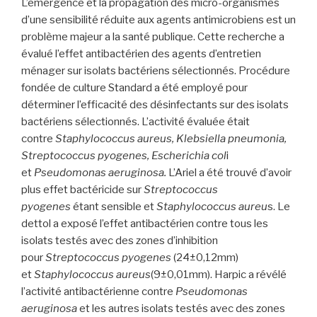
L’émergence et la propagation des micro-organismes
d’une sensibilité réduite aux agents antimicrobiens est un
problème majeur a la santé publique. Cette recherche a
évalué l’effet antibactérien des agents d’entretien
ménager sur isolats bactériens sélectionnés. Procédure
fondée de culture Standard a été employé pour
déterminer l’efficacité des désinfectants sur des isolats
bactériens sélectionnés. L’activité évaluée était
contre
Staphylococcus aureus, Klebsiella pneumonia,
Streptococcus pyogenes, Escherichia col
i
et
Pseudomonas aeruginosa.
L’Ariel a été trouvé d’avoir
plus effet bactéricide sur
Streptococcus
pyogenes
étant sensible et
Staphylococcus aureu
s. Le
dettol a exposé l’effet antibactérien contre tous les
isolats testés avec des zones d’inhibition
pour
Streptococcus pyogenes
(24±0,12mm)
et
Staphylococcus aureus
(9±0,01mm). Harpic a révélé
l’activité antibactérienne contre
Pseudomonas
aeruginosa
et les autres isolats testés avec des zones