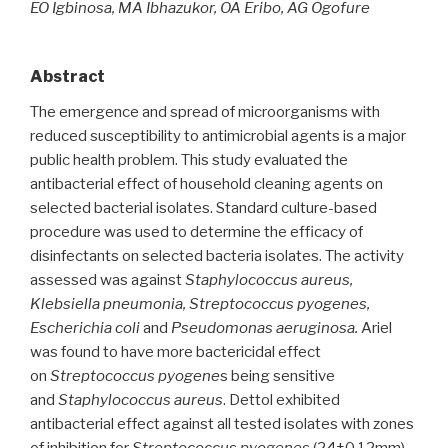
EO Igbinosa, MA Ibhazukor, OA Eribo, AG Ogofure
Abstract
The emergence and spread of microorganisms with
reduced susceptibility to antimicrobial agents is a major
public health problem. This study evaluated the
antibacterial effect of household cleaning agents on
selected bacterial isolates. Standard culture-based
procedure was used to determine the efficacy of
disinfectants on selected bacteria isolates. The activity
assessed was against
Staphylococcus aureus,
Klebsiella pneumonia, Streptococcus pyogenes,
Escherichia coli
and
Pseudomonas aeruginosa.
Ariel
was found to have more bactericidal effect
on
Streptococcus pyogene
s being sensitive
and
Staphylococcus aureus
. Dettol exhibited
antibacterial effect against all tested isolates with zones