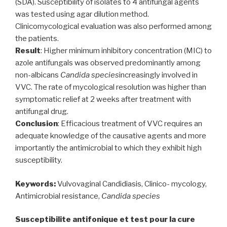
(SDA). Susceptibility of isolates to 4 antifungal agents
was tested using agar dilution method.
Clinicomycological evaluation was also performed among
the patients.
Result
: Higher minimum inhibitory concentration (MIC) to
azole antifungals was observed predominantly among
non-albicans
Candida species
increasingly involved in
VVC. The rate of mycological resolution was higher than
symptomatic relief at 2 weeks after treatment with
antifungal drug.
Conclusion
: Efficacious treatment of VVC requires an
adequate knowledge of the causative agents and more
importantly the antimicrobial to which they exhibit high
susceptibility.
Keywords:
Vulvovaginal Candidiasis, Clinico- mycology,
Antimicrobial resistance,
Candida species
Susceptibilite antifonique et test pour la cure