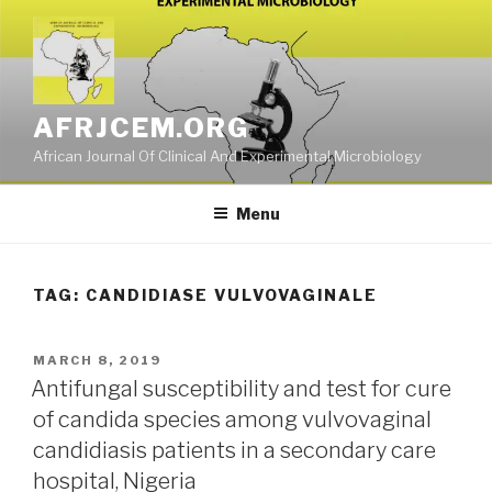
Skip
to
content
AFRJCEM.ORG
African Journal Of Clinical And Experimental Microbiology
Menu
TAG:
CANDIDIASE VULVOVAGINALE
POSTED
MARCH 8, 2019
ON
Antifungal susceptibility and test for cure
of candida species among vulvovaginal
candidiasis patients in a secondary care
hospital, Nigeria