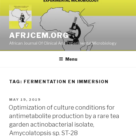
Skip
to
content
AFRJCEM.ORG
African Journal Of Clinical And Experimental Microbiology
Menu
TAG:
FERMENTATION EN IMMERSION
POSTED
MAY 19, 2019
ON
Optimization of culture conditions for
antimetabolite production by a rare tea
garden actinobacterial isolate,
Amycolatopsis sp. ST-28