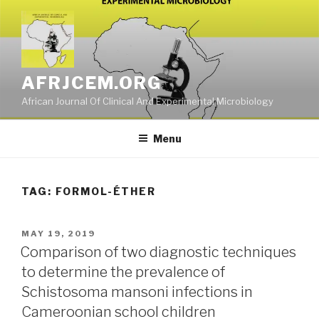
Skip
to
content
AFRJCEM.ORG
African Journal Of Clinical And Experimental Microbiology
Menu
TAG:
FORMOL-ÉTHER
POSTED
MAY 19, 2019
ON
Comparison of two diagnostic techniques
to determine the prevalence of
Schistosoma mansoni infections in
Cameroonian school children