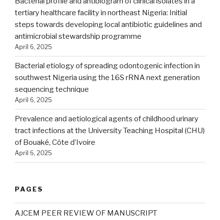
Bacterial profile and antibiogram of clinical isolates in a
tertiary healthcare facility in northeast Nigeria: Initial
steps towards developing local antibiotic guidelines and
antimicrobial stewardship programme
April 6, 2025
Bacterial etiology of spreading odontogenic infection in
southwest Nigeria using the 16S rRNA next generation
sequencing technique
April 6, 2025
Prevalence and aetiological agents of childhood urinary
tract infections at the University Teaching Hospital (CHU)
of Bouaké, Côte d’Ivoire
April 6, 2025
PAGES
AJCEM PEER REVIEW OF MANUSCRIPT