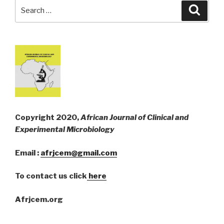
Search
Searc
for:
Copyright 2020,
African Journal of Clinical and
Experimental Microbiology
Email :
afrjcem@gmail.com
To contact us click
here
Afrjcem.org