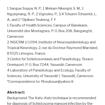
1 Sangue Soppa, N. P., 1 Mekam Nkengni, S. M., 1
Nguepnang, R. P., 2 Vignoles, P., 3,4 Tchuem-Tchuenté, L.
A., and 1* Djuikwo Teukeng, F. F.
1 Faculty of Health Sciences, Campus of Banekane,
Université des Montagnes, P. O. Box 208, Bangangté,
Cameroon
2 INSERM U 1094, Institute of Neuroepidemiology and
Tropical Neurology, 2, rue du Docteur Raymond Marcland,
87025 Limoges, France
3 Centre for Schistosomiasis and Parasitology, Texaco
Omnisport, P. O. Box 7244, Yaoundé, Cameroon
4 Laboratory of Parasitology and Ecology, Faculty of
Sciences, University of Yaoundé I, Yaoundé, Cameroon
*Correspondence to: ffnouboue@yahoo.fr
Abstract:
Background: The Kato-Katz technique is recommended
for diagnosis of Schistosoma mansoni infection by the