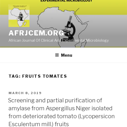
Skip
to
content
AFRJCEM.ORG
African Journal Of Clinical And Experimental Microbiology
Menu
TAG:
FRUITS TOMATES
POSTED
MARCH 8, 2019
ON
Screening and partial purification of
amylase from Aspergillus Niger isolated
from deteriorated tomato (Lycopersicon
Esculentum mill.) fruits