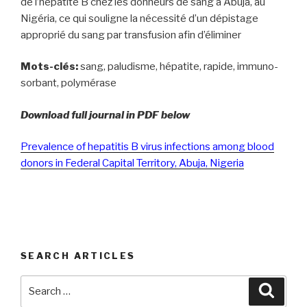
de l’hépatite B chez les donneurs de sang à Abuja, au
Nigéria, ce qui souligne la nécessité d’un dépistage
approprié du sang par transfusion afin d’éliminer
Mots-clés:
sang, paludisme, hépatite, rapide, immuno-
sorbant, polymérase
Download full journal in PDF below
Prevalence of hepatitis B virus infections among blood
donors in Federal Capital Territory, Abuja, Nigeria
SEARCH ARTICLES
Search
Searc
for: