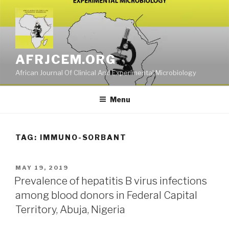
Skip
to
content
AFRJCEM.ORG
African Journal Of Clinical And Experimental Microbiology
Menu
TAG:
IMMUNO-SORBANT
POSTED
MAY 19, 2019
ON
Prevalence of hepatitis B virus infections
among blood donors in Federal Capital
Territory, Abuja, Nigeria