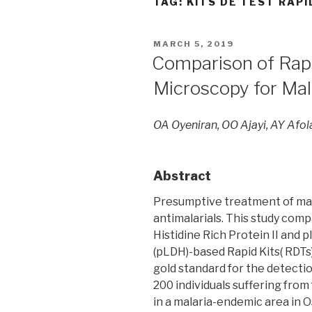
TAG:
KITS DE TEST RAPI
POSTED
MARCH 5, 2019
ON
Comparison of Rapi
Microscopy for Mal
OA Oyeniran, OO Ajayi, AY Afol
Abstract
Presumptive treatment of mala
antimalarials. This study com
Histidine Rich Protein II and
(pLDH)-based Rapid Kits( RDTs
gold standard for the detecti
200 individuals suffering fro
in a malaria-endemic area in 