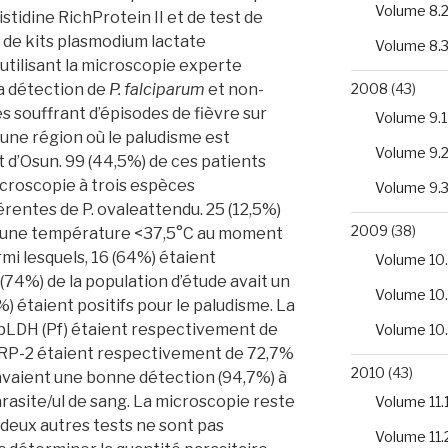
Volume 8.
histidine RichProtein II et de test de
e de kits plasmodium lactate
Volume 8.
tilisant la microscopie experte
2008
(43)
a détection de
P. falciparum
et non-
 souffrant d’épisodes de fièvre sur
Volume 9.1
 une région où le paludisme est
Volume 9.
 d’Osun. 99 (44,5%) de ces patients
icroscopie à trois espèces
Volume 9.
érentes de P. ovaleattendu. 25 (12,5%)
2009
(38)
it une température <37,5°C au moment
armi lesquels, 16 (64%) étaient
Volume 10.
(74%) de la population d’étude avait un
Volume 10
) étaient positifs pour le paludisme. La
de pLDH (Pf) étaient respectivement de
Volume 10
HRP-2 étaient respectivement de 72,7%
2010
(43)
 avaient une bonne détection (94,7%) à
rasite/ul de sang. La microscopie reste
Volume 11.
 deux autres tests ne sont pas
Volume 11.