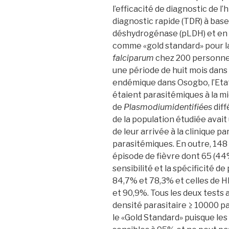
l’efficacité de diagnostic de l’
diagnostic rapide (TDR) à bas
déshydrogénase (pLDH) et en u
comme «gold standard» pour l
falciparum
chez 200 personnes
une période de huit mois dans
endémique dans Osogbo, l’Etat
étaient parasitémiques à la m
de
Plasmodiumidentifiées
diff
de la population étudiée ava
de leur arrivée à la clinique p
parasitémiques. En outre, 148 
épisode de fièvre dont 65 (44%
sensibilité et la spécificité 
84,7% et 78,3% et celles de 
et 90,9%. Tous les deux tests
densité parasitaire ≥ 10000 pa
le «Gold Standard» puisque les