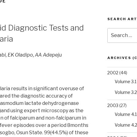
DE
SEARCH ART
d Diagnostic Tests and
Search
aria
for:
abi, EK Oladipo, AA Adepeju
ARCHIVES (
2002
(44)
Volume 3.1
ria results in significant overuse of
Volume 3.2
pared the diagnostic accuracy of
 plasmodium lactate dehydrogenase
2003
(27)
)and using expert microscopy as the
Volume 4.1
on of falciparum and non-falciparum in
Volume 4.
m fever episodes over a period 8months
Osogbo, Osun State. 99(44.5%) of these