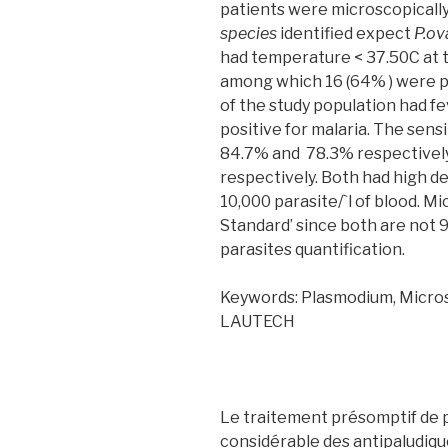
patients were microscopicall
species
identified expect
P.ov
had temperature < 37.50C at th
among which 16 (64% ) were p
of the study population had f
positive for malaria. The sensi
84.7% and 78.3% respectivel
respectively. Both had high de
10,000 parasite/`l of blood. Mi
Standard’ since both are not
parasites quantification.
Keywords: Plasmodium, Microsc
LAUTECH
Le traitement présomptif de p
considérable des antipaludiqu