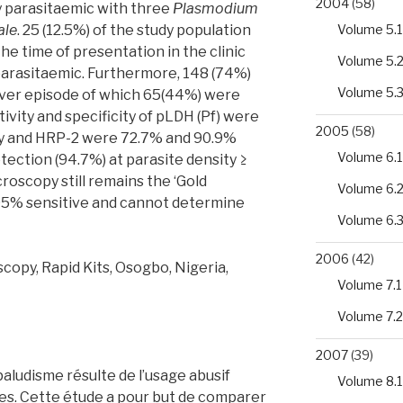
2004
(58)
y parasitaemic with three
Plasmodium
Volume 5.1
ale
. 25 (12.5%) of the study population
e time of presentation in the clinic
Volume 5.
arasitaemic. Furthermore, 148 (74%)
Volume 5.
ever episode of which 65(44%) were
tivity and specificity of pLDH (Pf) were
2005
(58)
y and HRP-2 were 72.7% and 90.9%
Volume 6.1
tection (94.7%) at parasite density ≥
croscopy still remains the ‘Gold
Volume 6.
 95% sensitive and cannot determine
Volume 6.
2006
(42)
opy, Rapid Kits, Osogbo, Nigeria,
Volume 7.1
Volume 7.2
2007
(39)
aludisme résulte de l’usage abusif
Volume 8.1
es. Cette étude a pour but de comparer