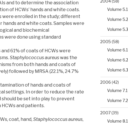
2004
(58)
AIs and to determine the association
Volume 5.1
ion of HCWs’ hands and white coats.
s were enrolled in the study; different
Volume 5.
r hands and white coats. Samples were
Volume 5.
ogical and biochemical
tes were done using standard
2005
(58)
Volume 6.1
s and 61% of coats of HCWs were
isms.
Staphylococcus aureus
was the
Volume 6.
isms from both hands and coats of
Volume 6.
ely) followed by MRSA (22.1%, 24.7%
2006
(42)
tamination of hands and coats of
Volume 7.1
cal settings. In order to reduce the rate
l should be set into play to prevent
Volume 7.2
 HCWs and patients.
2007
(39)
Ws, coat, hand,
Staphylococcus aureus
,
Volume 8.1