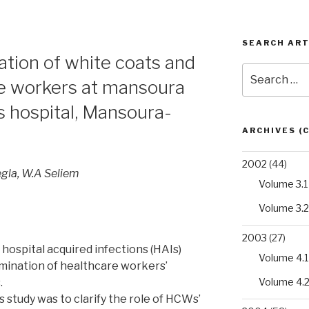
SEARCH ART
ation of white coats and
Search
re workers at mansoura
for:
’s hospital, Mansoura-
ARCHIVES (
2002
(44)
degla, W.A Seliem
Volume 3.1
Volume 3.2
2003
(27)
 hospital acquired infections (HAIs)
Volume 4.1
mination of healthcare workers’
Volume 4.
.
 study was to clarify the role of HCWs’