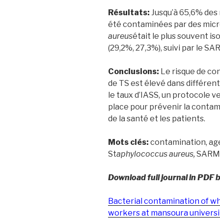
Résultats:
Jusqu’à 65,6% des
été contaminées par des mic
aureus
était le plus souvent i
(29,2%, 27,3%), suivi par le S
Conclusions:
Le risque de co
de TS est élevé dans différent
le taux d’IASS, un protocole v
place pour prévenir la contami
de la santé et les patients.
Mots clés:
contamination, age
St
aphylococcus aureus,
SARM
Download full journal in PDF 
Bacterial contamination of wh
workers at mansoura universit