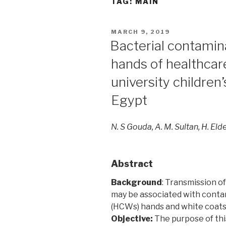
TAG:
MAIN
POSTED
MARCH 9, 2019
ON
Bacterial contamin
hands of healthca
university children
Egypt
N. S Gouda, A. M. Sultan, H. El
Abstract
Background
: Transmission of
may be associated with conta
(HCWs) hands and white coats
Objective:
The purpose of this