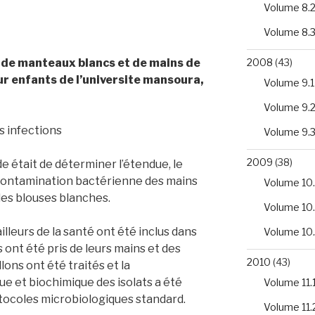
Volume 8.
Volume 8.
2008
(43)
de manteaux blancs et de mains de
our enfants de l’universite mansoura,
Volume 9.1
Volume 9.
s infections
Volume 9.
2009
(38)
e était de déterminer l’étendue, le
a contamination bactérienne des mains
Volume 10.
 les blouses blanches.
Volume 10
illeurs de la santé ont été inclus dans
Volume 10
s ont été pris de leurs mains et des
2010
(43)
ons ont été traités et la
ue et biochimique des isolats a été
Volume 11.
otocoles microbiologiques standard.
Volume 11.