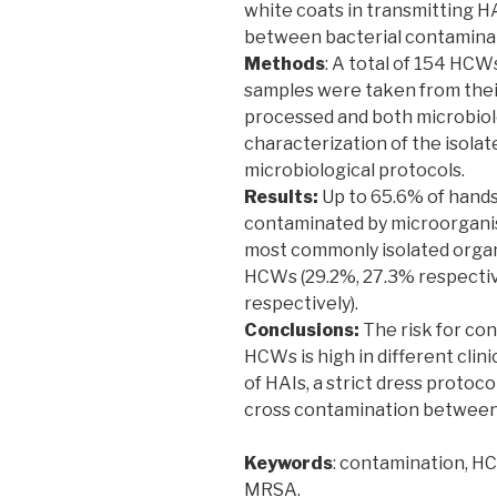
white coats in transmitting H
between bacterial contaminat
Methods
: A total of 154 HCW
samples were taken from thei
processed and both microbiol
characterization of the isola
microbiological protocols.
Results:
Up to 65.6% of hand
contaminated by microorgan
most commonly isolated organ
HCWs (29.2%, 27.3% respectiv
respectively).
Conclusions:
The risk for con
HCWs is high in different clini
of HAIs, a strict dress protoco
cross contamination between
Keywords
: contamination, HC
MRSA.