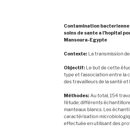
Contamination bacterienne 
soins de sante a l’hopital p
Mansoura-Egypte
Contexte:
La transmission de
Objectif:
Le but de cette étud
type et l’association entre l
des travailleurs de la santé et
Méthodes:
Au total, 154 trava
l’étude; différents échantillon
manteaux blancs. Les échantill
caractérisation microbiologiq
effectuée en utilisant des pr