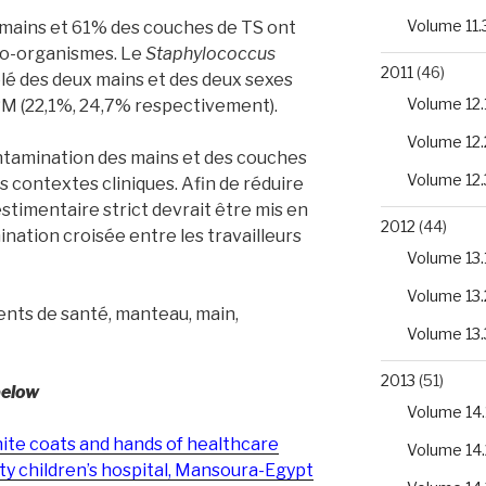
Volume 11.
 mains et 61% des couches de TS ont
ro-organismes. Le
Staphylococcus
2011
(46)
solé des deux mains et des deux sexes
Volume 12.
ARM (22,1%, 24,7% respectivement).
Volume 12.
ntamination des mains et des couches
Volume 12.
s contextes cliniques. Afin de réduire
estimentaire strict devrait être mis en
2012
(44)
nation croisée entre les travailleurs
Volume 13.
Volume 13.
nts de santé, manteau, main,
Volume 13.
2013
(51)
below
Volume 14.
ite coats and hands of healthcare
Volume 14.
y children’s hospital, Mansoura-Egypt