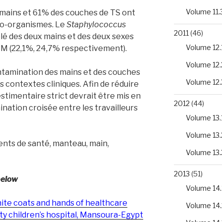
Volume 11.
 mains et 61% des couches de TS ont
ro-organismes. Le
Staphylococcus
2011
(46)
solé des deux mains et des deux sexes
Volume 12.
ARM (22,1%, 24,7% respectivement).
Volume 12.
ntamination des mains et des couches
Volume 12.
s contextes cliniques. Afin de réduire
estimentaire strict devrait être mis en
2012
(44)
nation croisée entre les travailleurs
Volume 13.
Volume 13.
nts de santé, manteau, main,
Volume 13.
2013
(51)
below
Volume 14.
ite coats and hands of healthcare
Volume 14.
y children’s hospital, Mansoura-Egypt