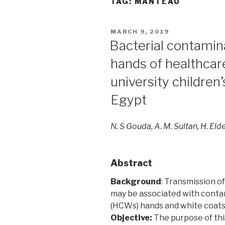
TAG:
MANTEAU
POSTED
MARCH 9, 2019
ON
Bacterial contamin
hands of healthca
university children
Egypt
N. S Gouda, A. M. Sultan, H. El
Abstract
Background
: Transmission of
may be associated with conta
(HCWs) hands and white coats
Objective:
The purpose of this