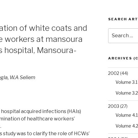
SEARCH ART
ation of white coats and
Search
re workers at mansoura
for:
’s hospital, Mansoura-
ARCHIVES (
2002
(44)
degla, W.A Seliem
Volume 3.1
Volume 3.2
2003
(27)
 hospital acquired infections (HAIs)
Volume 4.1
mination of healthcare workers’
Volume 4.
.
 study was to clarify the role of HCWs’