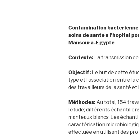
Contamination bacterienne 
soins de sante a l’hopital p
Mansoura-Egypte
Contexte:
La transmission de
Objectif:
Le but de cette étud
type et l’association entre l
des travailleurs de la santé et
Méthodes:
Au total, 154 trava
l’étude; différents échantillon
manteaux blancs. Les échantill
caractérisation microbiologiq
effectuée en utilisant des pr