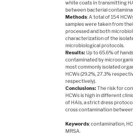
white coats in transmitting H
between bacterial contaminat
Methods
: A total of 154 HCW
samples were taken from thei
processed and both microbiol
characterization of the isola
microbiological protocols.
Results:
Up to 65.6% of hand
contaminated by microorgan
most commonly isolated organ
HCWs (29.2%, 27.3% respectiv
respectively).
Conclusions:
The risk for con
HCWs is high in different clini
of HAIs, a strict dress protoco
cross contamination between
Keywords
: contamination, HC
MRSA.