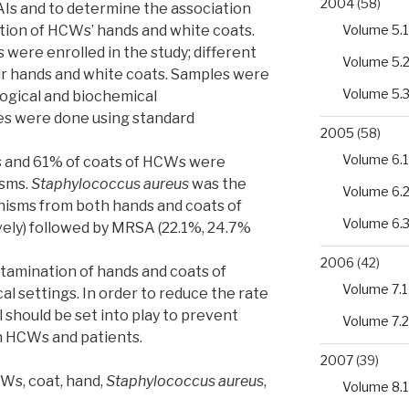
2004
(58)
AIs and to determine the association
Volume 5.1
ion of HCWs’ hands and white coats.
s were enrolled in the study; different
Volume 5.
r hands and white coats. Samples were
Volume 5.
ogical and biochemical
tes were done using standard
2005
(58)
Volume 6.1
s and 61% of coats of HCWs were
isms.
Staphylococcus aureus
was the
Volume 6.
isms from both hands and coats of
Volume 6.
ely) followed by MRSA (22.1%, 24.7%
2006
(42)
tamination of hands and coats of
Volume 7.1
cal settings. In order to reduce the rate
l should be set into play to prevent
Volume 7.2
 HCWs and patients.
2007
(39)
Ws, coat, hand,
Staphylococcus aureus
,
Volume 8.1