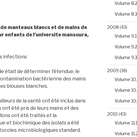
Volume 8.
Volume 8.
2008
(43)
de manteaux blancs et de mains de
our enfants de l’universite mansoura,
Volume 9.1
Volume 9.
s infections
Volume 9.
2009
(38)
e était de déterminer l’étendue, le
a contamination bactérienne des mains
Volume 10.
 les blouses blanches.
Volume 10
illeurs de la santé ont été inclus dans
Volume 10
s ont été pris de leurs mains et des
2010
(43)
ons ont été traités et la
ue et biochimique des isolats a été
Volume 11.
otocoles microbiologiques standard.
Volume 11.