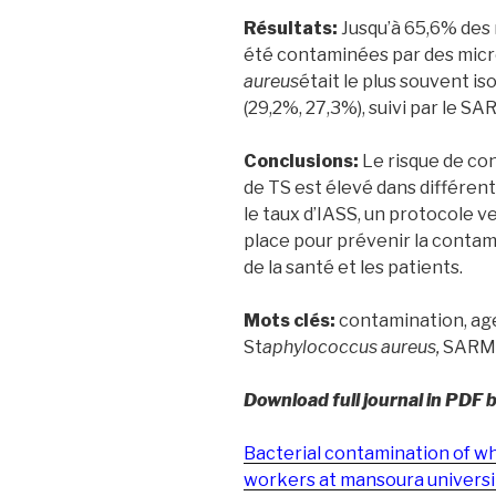
Résultats:
Jusqu’à 65,6% des
été contaminées par des mic
aureus
était le plus souvent i
(29,2%, 27,3%), suivi par le S
Conclusions:
Le risque de co
de TS est élevé dans différent
le taux d’IASS, un protocole v
place pour prévenir la contami
de la santé et les patients.
Mots clés:
contamination, age
St
aphylococcus aureus,
SARM
Download full journal in PDF 
Bacterial contamination of wh
workers at mansoura universit