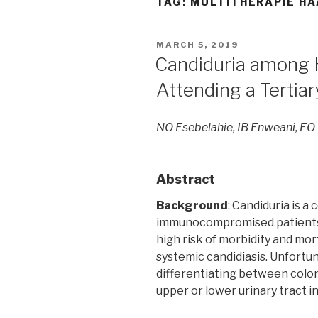
TAG:
MULTITHERAPIE H
POSTED
MARCH 5, 2019
ON
Candiduria among H
Attending a Tertiar
NO Esebelahie, IB Enweani, F
Abstract
Background
: Candiduria is 
immunocompromised patients li
high risk of morbidity and mort
systemic candidiasis. Unfortuna
differentiating between colo
upper or lower urinary tract i