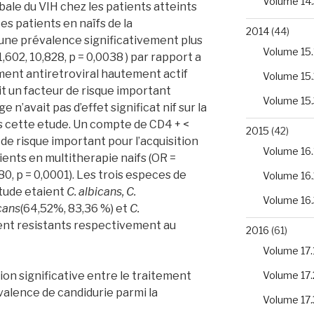
Volume 14.
bale du VIH chez les patients atteints
es patients en naïfs de la
2014
(44)
ne prévalence significativement plus
Volume 15.
,602, 10,828, p = 0,0038 ) par rapport a
ment antiretroviral hautement actif
Volume 15.
it un facteur de risque important
Volume 15.
e n’avait pas d’effet significat nif sur la
s cette etude. Un compte de CD4 + <
2015
(42)
r de risque important pour l’acquisition
Volume 16.
ients en multitherapie naifs (OR =
780, p = 0,0001). Les trois especes de
Volume 16.
tude etaient
C. albicans, C.
Volume 16.
icans
(64,52%, 83,36 %) et
C.
ent resistants respectivement au
2016
(61)
Volume 17.
Volume 17.
ation significative entre le traitement
evalence de candidurie parmi la
Volume 17.