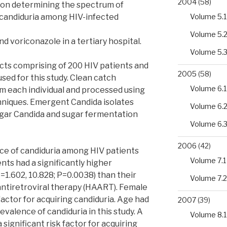
2004
(58)
d on determining the spectrum of
Volume 5.1
 candiduria among HIV-infected
Volume 5.
nd voriconazole in a tertiary hospital.
Volume 5.
jects comprising of 200 HIV patients and
2005
(58)
sed for this study. Clean catch
Volume 6.1
m each individual and processed using
hniques. Emergent Candida isolates
Volume 6.
gar Candida and sugar fermentation
Volume 6.
2006
(42)
nce of candiduria among HIV patients
Volume 7.1
ts had a significantly higher
1.602, 10.828; P=0.0038) than their
Volume 7.2
antiretroviral therapy (HAART). Female
factor for acquiring candiduria. Age had
2007
(39)
evalence of candiduria in this study. A
Volume 8.1
significant risk factor for acquiring