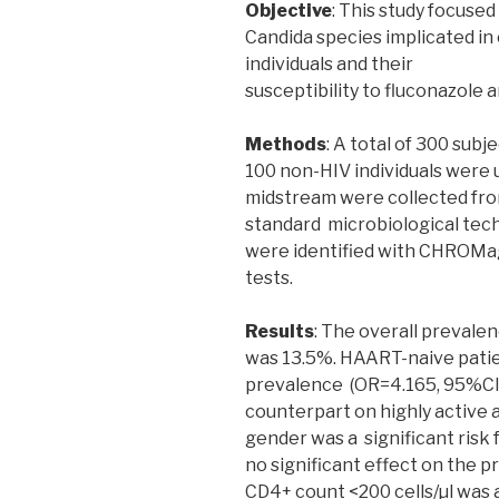
Objective
: This study focuse
Candida species implicated in
individuals and their
susceptibility to fluconazole a
Methods
: A total of 300 sub
100 non-HIV individuals were u
midstream were collected fro
standard microbiological tec
were identified with CHROMa
tests.
Results
: The overall prevale
was 13.5%. HAART-naive patien
prevalence (OR=4.165, 95%CI=
counterpart on highly active 
gender was a significant risk 
no significant effect on the pr
CD4+ count <200 cells/µl was a 