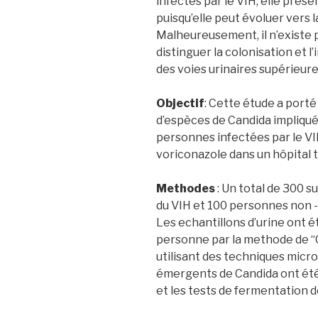
infectés par le VIH, elle prés
puisqu’elle peut évoluer vers 
Malheureusement, il n’existe 
distinguer la colonisation et 
des voies urinaires supérieure
Objectif
: Cette étude a porté
d’espèces de Candida impliqués
personnes infectées par le VIH
voriconazole dans un hôpital t
Methodes
: Un total de 300 
du VIH et 100 personnes non -V
Les echantillons d’urine ont 
personne par la methode de ‘‘
utilisant des techniques micro
émergents de Candida ont ét
et les tests de fermentation d