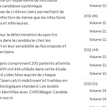
ente un risque élevé de morbidité
Volume 11.
la candidose systémique.
pas de critères clairs permettant de
2011
(46)
l’infection de même que les infections
Volume 12.
s et inférieures.
Volume 12.
 sur la détermination du spectre
Volume 12.
 dans la candidurie chez les
 et leur sensibilité au fluconazole et
2012
(44)
ertiaire.
Volume 13.
sujets comprenant 200 patients atteints
Volume 13.
IH ont été utilisés dans cette étude.
Volume 13.
été collectées auprès de chaque
Clean catch midstream’’et traitées en
2013
(51)
biologiques standard. Les isolats
Volume 14.
é identifiés avec CHROMagar Candida
e sucre.
Volume 14.