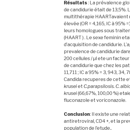
Résultats
: La prévalence glo
de candidurie était de 13,5%. L
multithérapie HAARTavaient u
élevée (OR = 4,165, IC à 95% =1
leurs homologues sous traite
(HAART ) . Le sexe feminin eta
d’acquisition de candidurie. L’ag
prevalence de candidurie dan
200 cellules / µl ete un facteu
de candidurie que chez les pat
11,711 ; IC a 95% = 3, 943, 34, 
Candida recuperes de cette e
krusei
et
C.parapsilosis. C. alb
krusei
(66,67%, 100,00 %) etai
fluconazole et voriconazole.
Conclusion
: Il existe une rel
antiretroviral, CD4 +, et la pr
population de l’etude..