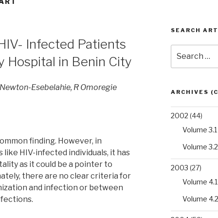
AART
SEARCH ART
IV- Infected Patients
Search
y Hospital in Benin City
for:
O Newton-Esebelahie, R Omoregie
ARCHIVES (
2002
(44)
Volume 3.1
a common finding. However, in
Volume 3.2
ke HIV-infected individuals, it has
ality as it could be a pointer to
2003
(27)
tely, there are no clear criteria for
Volume 4.1
nization and infection or between
Volume 4.
nfections.