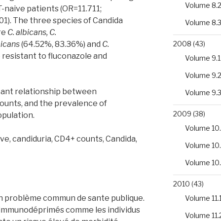
Volume 8.
naive patients (OR=11.711;
1). The three species of Candida
Volume 8.
re
C. albicans, C.
2008
(43)
bicans
(64.52%, 83.36%) and
C.
resistant to fluconazole and
Volume 9.1
Volume 9.
ficant relationship between
Volume 9.
counts, and the prevalence of
2009
(38)
pulation.
Volume 10.
e, candiduria, CD4+ counts, Candida,
Volume 10
Volume 10
2010
(43)
 un problème commun de sante publique.
Volume 11.
 immunodéprimés comme les individus
Volume 11.