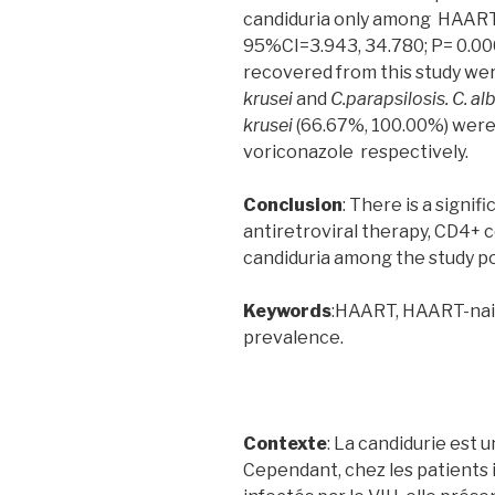
candiduria only among HAART-
95%CI=3.943, 34.780; P= 0.000
recovered from this study we
krusei
and
C.parapsilosis. C. al
krusei
(66.67%, 100.00%) were 
voriconazole respectively.
Conclusion
: There is a signi
antiretroviral therapy, CD4+ 
candiduria among the study po
Keywords
:HAART, HAART-naiv
prevalence.
Contexte
: La candidurie est
Cependant, chez les patients