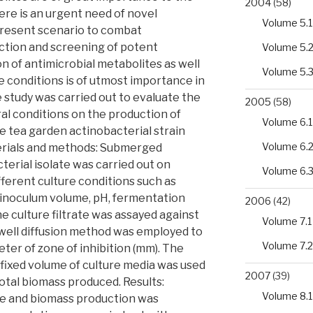
2004
(58)
ere is an urgent need of novel
Volume 5.1
present scenario to combat
ection and screening of potent
Volume 5.
on of antimicrobial metabolites as well
Volume 5.
re conditions is of utmost importance in
 study was carried out to evaluate the
2005
(58)
ural conditions on the production of
Volume 6.1
e tea garden actinobacterial strain
Volume 6.
erials and methods: Submerged
terial isolate was carried out on
Volume 6.
fferent culture conditions such as
 inoculum volume, pH, fermentation
2006
(42)
e culture filtrate was assayed against
Volume 7.1
well diffusion method was employed to
Volume 7.2
er of zone of inhibition (mm). The
a fixed volume of culture media was used
2007
(39)
otal biomass produced. Results:
Volume 8.1
e and biomass production was