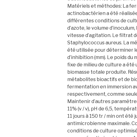
Matériels et méthodes: La fer
actinobactérien a été réalisée
différentes conditions de cult
d’azote, le volume d’inoculum, 
vitesse d’agitation. Le filtrat
Staphylococcus aureus. La mét
été utilisée pour déterminer 
d’inhibition (mm). Le poids d
fixe de milieu de culture a été 
biomasse totale produite. Rés
métabolites bioactifs et de bi
fermentation en immersion av
respectivement, comme seule 
Maintenir d’autres paramètre
11% (v / v), pH de 6,5, tempéra
11 jours à 150 tr / min ont été
antimicrobienne maximale. Co
conditions de culture optimis