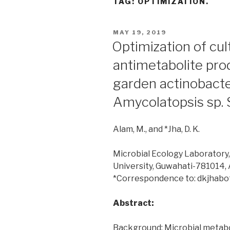
TAG:
OPTIMIZATION.
POSTED
MAY 19, 2019
ON
Optimization of cul
antimetabolite prod
garden actinobacter
Amycolatopsis sp.
Alam, M., and *Jha, D. K.
Microbial Ecology Laboratory
University, Guwahati-781014, 
*Correspondence to: dkjhab
Abstract:
Background: Microbial metabo