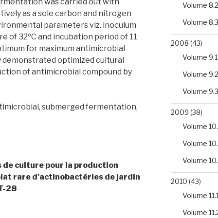
mentation was carried out with
Volume 8.
vely as a sole carbon and nitrogen
Volume 8.
vironmental parameters viz. inoculum
ure of 32ºC and incubation period of 11
2008
(43)
ptimum for maximum antimicrobial
Volume 9.1
dy demonstrated optimized cultural
uction of antimicrobial compound by
Volume 9.
Volume 9.
timicrobial, submerged fermentation,
2009
(38)
Volume 10.
Volume 10
Volume 10
 de culture pour la production
lat rare d’actinobactéries de jardin
2010
(43)
ST-28
Volume 11.
Volume 11.