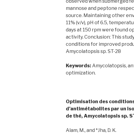
observed when submerged fer
mannose and peptone respecti
source. Maintaining other en
11% (v/v), pH of 6.5, temperat
days at 150 rpm were found o
activity. Conclusion: This stu
conditions for improved prod
Amycolatopsis sp. ST-28
Keywords:
Amycolatopsis, an
optimization.
Optimisation des conditions
d’antimétabolites par un iso
de thé, Amycolatopsis sp. 
Alam, M., and *Jha, D. K.