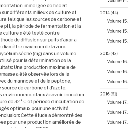
Volume 14.
mentation immergée de l’isolat
 sur différents milieux de culture et
2014
(44)
ure tels que les sources de carbone et
Volume 15.
le pH, la période de fermentation et la
Volume 15.
 de culture a été testé contre
hode de diffusion sur puits d’agar a
Volume 15.
le diamètre maximum de la zone
u mycélium séché (mg) dans un volume
2015
(42)
utilisé pour la détermination de la
Volume 16.
ultats: Une production maximale de
Volume 16.
omasse a été observée lors de la
ec du mannose et de la peptone,
Volume 16.
source de carbone et d’azote.
2016
(61)
s environnementaux à savoir. inoculum
ture de 32 ° C et période d’incubation de
Volume 17.
 jugés optimaux pour une activité
Volume 17.
nclusion: Cette étude a démontré des
ées pour une production améliorée de
Volume 17.