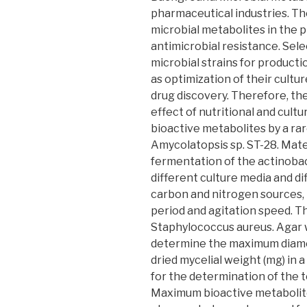
pharmaceutical industries. Th
microbial metabolites in the 
antimicrobial resistance. Sel
microbial strains for producti
as optimization of their cultu
drug discovery. Therefore, the
effect of nutritional and cult
bioactive metabolites by a rar
Amycolatopsis sp. ST-28. Mat
fermentation of the actinobac
different culture media and di
carbon and nitrogen sources,
period and agitation speed. Th
Staphylococcus aureus. Agar 
determine the maximum diamet
dried mycelial weight (mg) in 
for the determination of the t
Maximum bioactive metabolit