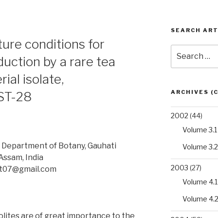
SEARCH ART
ture conditions for
Search
uction by a rare tea
for:
ial isolate,
ARCHIVES (
 ST-28
2002
(44)
Volume 3.1
, Department of Botany, Gauhati
Volume 3.2
Assam, India
2003
(27)
ot07@gmail.com
Volume 4.1
Volume 4.
lites are of great importance to the