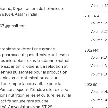
Volume 11.
bienne, Département de botanique,
781014, Assam, India
2011
(46)
Volume 12.
ot07@gmail.com
Volume 12.
Volume 12.
crobiens revêtent une grande
2012
(44)
s pharmaceutiques. Il existe un besoin
Volume 13.
es microbiens dans le scénario actuel
Volume 13.
ce aux antimicrobiens. La sélection et
iennes puissantes pour la production
Volume 13.
 ainsi que l’optimisation de leurs
nt une importance capitale pour la
2013
(51)
r conséquent, l’étude a été réalisée
Volume 14.
ions nutritionnelles et culturelles sur la
Volume 14.
actifs par une rare souche
 thé, Amycolatopsis sp. ST-28.