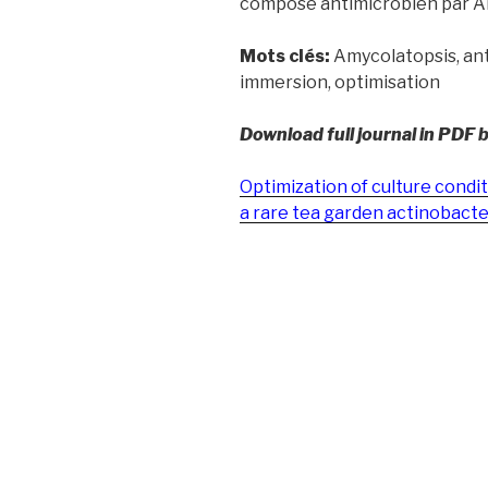
composé antimicrobien par Am
Mots clés:
Amycolatopsis, an
immersion, optimisation
Download full journal in PDF 
Optimization of culture condi
a rare tea garden actinobacter