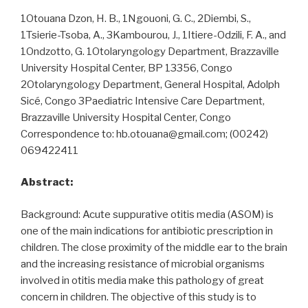
1Otouana Dzon, H. B., 1Ngouoni, G. C., 2Diembi, S.,
1Tsierie-Tsoba, A., 3Kambourou, J., 1Itiere-Odzili, F. A., and
1Ondzotto, G. 1Otolaryngology Department, Brazzaville
University Hospital Center, BP 13356, Congo
2Otolaryngology Department, General Hospital, Adolph
Sicé, Congo 3Paediatric Intensive Care Department,
Brazzaville University Hospital Center, Congo
Correspondence to: hb.otouana@gmail.com; (00242)
069422411
Abstract:
Background: Acute suppurative otitis media (ASOM) is
one of the main indications for antibiotic prescription in
children. The close proximity of the middle ear to the brain
and the increasing resistance of microbial organisms
involved in otitis media make this pathology of great
concern in children. The objective of this study is to