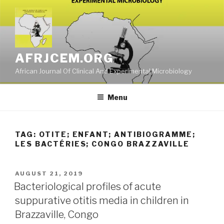
Skip
to
content
AFRJCEM.ORG
African Journal Of Clinical And Experimental Microbiology
Menu
TAG:
OTITE; ENFANT; ANTIBIOGRAMME;
LES BACTÉRIES; CONGO BRAZZAVILLE
POSTED
AUGUST 21, 2019
ON
Bacteriological profiles of acute
suppurative otitis media in children in
Brazzaville, Congo