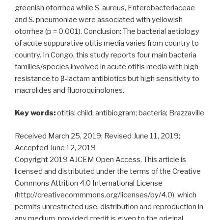
greenish otorrhea while S. aureus, Enterobacteriaceae
and S. pneumoniae were associated with yellowish
otorrhea (p = 0.001). Conclusion: The bacterial aetiology
of acute suppurative otitis media varies from country to
country. In Congo, this study reports four main bacteria
families/species involved in acute otitis media with high
resistance to β-lactam antibiotics but high sensitivity to
macrolides and fluoroquinolones.
Key words:
otitis; child; antibiogram; bacteria; Brazzaville
Received March 25, 2019; Revised June 11, 2019;
Accepted June 12, 2019
Copyright 2019 AJCEM Open Access. This article is
licensed and distributed under the terms of the Creative
Commons Attrition 4.0 International License
(http://creativecommmons.org/licenses/by/4.0), which
permits unrestricted use, distribution and reproduction in
any medium, provided credit is given to the original