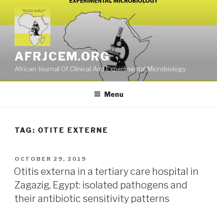
Skip
to
content
AFRJCEM.ORG
African Journal Of Clinical And Experimental Microbiology
Menu
TAG:
OTITE EXTERNE
POSTED
OCTOBER 29, 2019
ON
Otitis externa in a tertiary care hospital in
Zagazig, Egypt: isolated pathogens and
their antibiotic sensitivity patterns