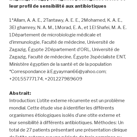
leur profil de sensibilité aux antibiotiques
1*Allam, A. A. E., 2Tantawy, A. E. E., 2Mohamed, K. A. E.,
3El ghamrey, N. A. M., 1Morad, E. A., et 1El Shafei, M. A. E.
1Département de microbiologie médicale et
d’immunologie, Faculté de médecine, Université de
Zagazig, Égypte 2Département d’ORL, Université de
Zagazig, Faculté de médecine, Égypte 3spécialiste ENT,
Ministère égyptien de la santé et de la population
*Correspondance à:Egyayman66@yahoo.com;
+20155777174, +201227989609
Abstrait:
Introduction: L’otite externe récurrente est un problème
mondial. Cette étude vise à identifier les différents
organismes étiologiques isolés d’une otite externe et
leur sensibilité à différents antibiotiques. Méthodes: Un
total de 27 patients présentant une présentation clinique