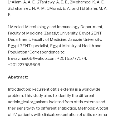
1*Allam, A. A. E., 2Tantawy, A. E. E., 2Mohamed, K. A. E.,
3El ghamrey, N. A. M., 1Morad, E. A., and 1El Shafei, M. A.
E.
1Medical Microbiology and Immunology Department,
Faculty of Medicine, Zagazig University, Egypt 2ENT
Department, Faculty of Medicine, Zagazig University,
Egypt 3ENT specialist, Egypt Ministry of Health and
Population *Correspondence to:
Egyayman66@yahoo.com; +20155777174,
+201227989609
Abstract:
Introduction: Recurrent otitis externa is a worldwide
problem. This study aims to identify the different
aetiological organisms isolated from otitis externa and
their sensitivity to different antibiotics. Methods: A total
of 27 patients with clinical presentation of otitis externa