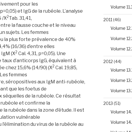
tivement pour les
Volume 11.
, p=0,05) et IgG de la rubéole. L’analyse
2
5 /X
Tab. 31,41,
2011
(46)
entre la fausse couche et le niveau
Volume 12.
-un sujets. Les femmes
Volume 12.
eu la plus forte prévalence de 40%
4,4% (16/36) d’entre elles
Volume 12.
2
 IgM (X
Cal. 4,31, p=0,05). Une
aux d’anticorps IgG, équivalent à
2012
(44)
2
vée chez 15,6% (14/90) (X
Cal. 19,85,
Volume 13.
.Les femmes
Volume 13.
e, séropositives aux IgM anti-rubéole,
sant que les foetus de
Volume 13.
 séquelles de la rubéole. Ce résultat
 rubéole et confirme la
2013
(51)
e la rubéole dans la zone d’étude. Il est
Volume 14.
ulation vulnérable
Volume 14.
 l’élimination du virus de la rubéole au