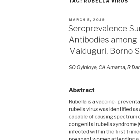
TAG:
RUBELLA VIRUS
POSTED
MARCH 5, 2019
ON
Seroprevalence Sur
Antibodies among
Maiduguri, Borno S
SO Oyinloye, CA Amama, R Dan
Abstract
Rubella is a vaccine- preventab
rubella virus was identified a
capable of causing spectrum o
congenital rubella syndrome (
infected within the first trime
pregnant women attending a 