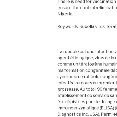
There is need for vaccination 
ensure the control /elimination
Nigeria.
Key words: Rubella virus, tera
La rubéole est une infection v
agent étiologique, virus de la 
comme un tératogène humain 
malformation congénitale dé
syndrome de rubéole congénit
infectée au cours du premier t
grossesse. Au total, 90 femm
établissement de soins de san
été dépistées pour le dosage d
immunoenzymatique (ELISA) (
Diagnostics Inc. USA). Parmi e