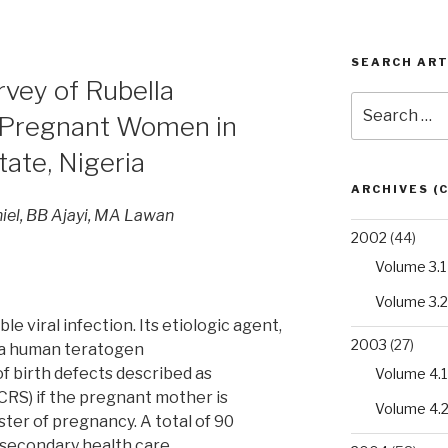
SEARCH ART
vey of Rubella
Search
 Pregnant Women in
for:
tate, Nigeria
ARCHIVES (
iel, BB Ajayi, MA Lawan
2002
(44)
Volume 3.1
Volume 3.2
le viral infection. Its etiologic agent,
2003
(27)
s a human teratogen
f birth defects described as
Volume 4.1
CRS) if the pregnant mother is
Volume 4.
ster of pregnancy. A total of 90
secondary health care