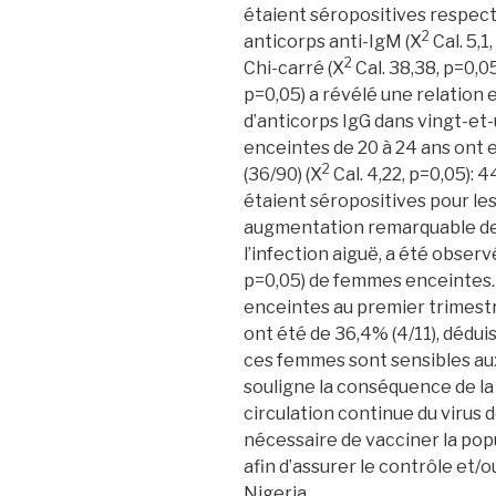
étaient séropositives respec
2
anticorps anti-IgM (X
Cal. 5,1
2
Chi-carré (X
Cal. 38,38, p=0,0
p=0,05) a révélé une relation 
d’anticorps IgG dans vingt-et
enceintes de 20 à 24 ans ont 
2
(36/90) (X
Cal. 4,22, p=0,05): 4
étaient séropositives pour les
augmentation remarquable de t
l’infection aiguë, a été obser
p=0,05) de femmes enceintes
enceintes au premier trimestr
ont été de 36,4% (4/11), dédui
ces femmes sont sensibles aux
souligne la conséquence de la
circulation continue du virus d
nécessaire de vacciner la pop
afin d’assurer le contrôle et/ou
Nigeria.