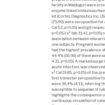
facility in Maiduguri were scr
enzyme linked immunosorbent
kit (Cortez Diagnostics Inc. U
(75/90) were seropositive for 
Cal 5.1; p=0.05) and IgG respec
2
p=0.05// x
tab 31.41, p=0.05) 
association between miscarria
one subjects. Pregnant wome
had the highest prevalence of
44.4% (16/36) of them were se
4.31, p=0.05). A marked surge 
acute infection, was observed 
2
x
Cal 19.85, p=0.05) of the 
first trimester seropositive fo
were 36.4% (4/11), inferring 
susceptible to sequelae of rube
highlights the consequence of
continuous circulation of rubel