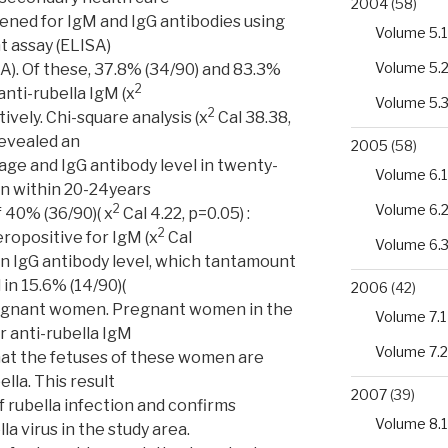
2004
(58)
eened for IgM and IgG antibodies using
Volume 5.1
 assay (ELISA)
Volume 5.
SA). Of these, 37.8% (34/90) and 83.3%
2
anti-rubella IgM (x
Volume 5.
2
tively. Chi-square analysis (x
Cal 38.38,
revealed an
2005
(58)
ge and IgG antibody level in twenty-
Volume 6.1
n within 20-24years
Volume 6.
2
 40% (36/90)( x
Cal 4.22, p=0.05) :
2
ropositive for IgM (x
Cal
Volume 6.
in IgG antibody level, which tantamount
in 15.6% (14/90)(
2006
(42)
pregnant women. Pregnant women in the
Volume 7.1
r anti-rubella IgM
Volume 7.2
that the fetuses of these women are
lla. This result
2007
(39)
 rubella infection and confirms
Volume 8.1
la virus in the study area.