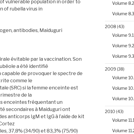
of vulnerable population in order to
Volume 8.
 of rubella virus in
Volume 8.
2008
(43)
togen, antibodies, Maiduguri
Volume 9.1
Volume 9.
Volume 9.
irale évitable par la vaccination. Son
rubéole a été identifié
2009
(38)
capable de provoquer le spectre de
Volume 10.
crite comme le
ale (SRC) si la femme enceinte est
Volume 10
rimestre de la
Volume 10
es enceintes fréquentant un
té secondaires à Maiduguri ont
2010
(43)
es anticorps IgM et IgG à l’aide de kit
Volume 11.
Cortez
Volume 11.
lles, 37,8% (34/90) et 83,3% (75/90)