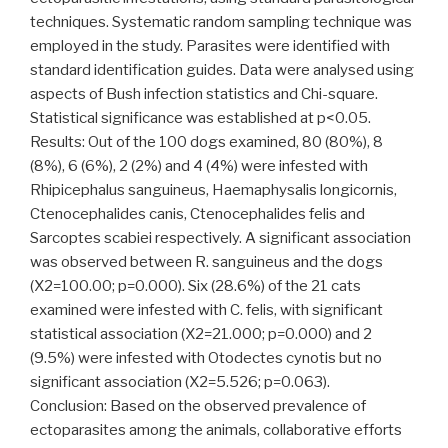
techniques. Systematic random sampling technique was
employed in the study. Parasites were identified with
standard identification guides. Data were analysed using
aspects of Bush infection statistics and Chi-square.
Statistical significance was established at p<0.05.
Results: Out of the 100 dogs examined, 80 (80%), 8
(8%), 6 (6%), 2 (2%) and 4 (4%) were infested with
Rhipicephalus sanguineus, Haemaphysalis longicornis,
Ctenocephalides canis, Ctenocephalides felis and
Sarcoptes scabiei respectively. A significant association
was observed between R. sanguineus and the dogs
(X2=100.00; p=0.000). Six (28.6%) of the 21 cats
examined were infested with C. felis, with significant
statistical association (X2=21.000; p=0.000) and 2
(9.5%) were infested with Otodectes cynotis but no
significant association (X2=5.526; p=0.063).
Conclusion: Based on the observed prevalence of
ectoparasites among the animals, collaborative efforts