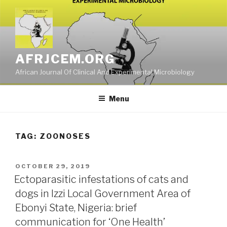
Skip
to
content
AFRJCEM.ORG
African Journal Of Clinical And Experimental Microbiology
Menu
TAG:
ZOONOSES
POSTED
OCTOBER 29, 2019
ON
Ectoparasitic infestations of cats and
dogs in Izzi Local Government Area of
Ebonyi State, Nigeria: brief
communication for ‘One Health’