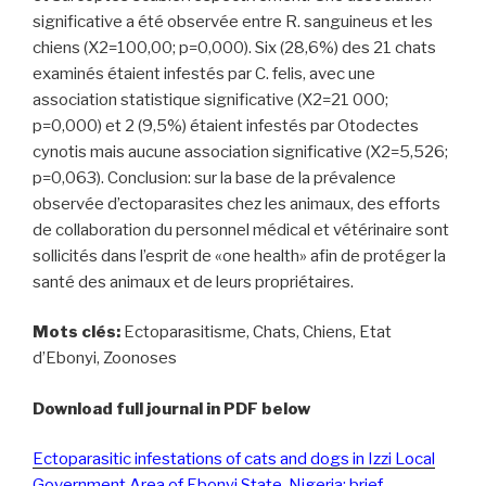
significative a été observée entre R. sanguineus et les
chiens (X2=100,00; p=0,000). Six (28,6%) des 21 chats
examinés étaient infestés par C. felis, avec une
association statistique significative (X2=21 000;
p=0,000) et 2 (9,5%) étaient infestés par Otodectes
cynotis mais aucune association significative (X2=5,526;
p=0,063). Conclusion: sur la base de la prévalence
observée d’ectoparasites chez les animaux, des efforts
de collaboration du personnel médical et vétérinaire sont
sollicités dans l’esprit de «one health» afin de protéger la
santé des animaux et de leurs propriétaires.
Mots clés:
Ectoparasitisme, Chats, Chiens, Etat
d’Ebonyi, Zoonoses
Download full journal in PDF below
Ectoparasitic infestations of cats and dogs in Izzi Local
Government Area of Ebonyi State, Nigeria: brief